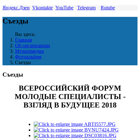
Яндекс.Дзен
Vkontakte
YouTube
Telegram
Rutube
Съезды
Вы здесь:
Главная
Об организации
Мультимедиа
Фотоальбом
Съезды
Съезды
ВСЕРОССИЙСКИЙ ФОРУМ
МОЛОДЫЕ СПЕЦИАЛИСТЫ -
ВЗГЛЯД В БУДУЩЕЕ 2018