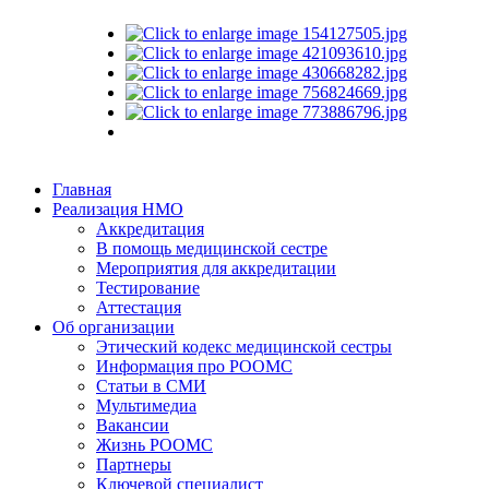
Главная
Реализация НМО
Аккредитация
В помощь медицинской сестре
Мероприятия для аккредитации
Тестирование
Аттестация
Об организации
Этический кодекс медицинской сестры
Информация про РООМС
Статьи в СМИ
Мультимедиа
Вакансии
Жизнь РООМС
Партнеры
Ключевой специалист