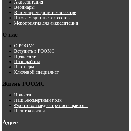
Аккредитация
Вебинары
В помощь медицинской сестре
Школа медицинских сестер
Мероприятия для аккредитации
О нас
О РООМС
Вступить в РООМС
Правление
План работы
Партнеры
Ключевой специалист
Жизнь РООМС
Новости
Наш Бессмертный полк
Фронтовой медсестре посвящается...
Палитра жизни
Адрес