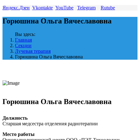
Яндекс.Дзен
Vkontakte
YouTube
Telegram
Rutube
Горюшина Ольга Вячеславовна
Вы здесь:
Главная
Секции
Лучевая терапия
Горюшина Ольга Вячеславовна
Горюшина Ольга Вячеславовна
Должность
Старшая медсестра отделения радиотерапии
Место работы
Онкорадиологический центр ООО «ПЭТ-Технолоджи