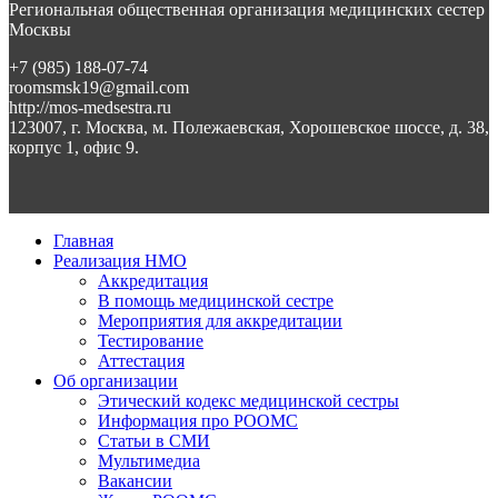
Региональная общественная организация медицинских сестер
Москвы
+7 (985) 188-07-74
roomsmsk19@gmail.com
http://mos-medsestra.ru
123007, г. Москва, м. Полежаевская, Хорошевское шоссе, д. 38,
корпус 1, офис 9.
Главная
Реализация НМО
Аккредитация
В помощь медицинской сестре
Мероприятия для аккредитации
Тестирование
Аттестация
Об организации
Этический кодекс медицинской сестры
Информация про РООМС
Статьи в СМИ
Мультимедиа
Вакансии