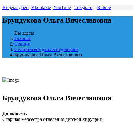
Яндекс.Дзен
Vkontakte
YouTube
Telegram
Rutube
Брундукова Ольга Вячеславовна
Вы здесь:
Главная
Секции
Сестринское дело в педиатрии
Брундукова Ольга Вячеславовна
Брундукова Ольга Вячеславовна
Должность
Старшая медсестра отделения детской хиругрии