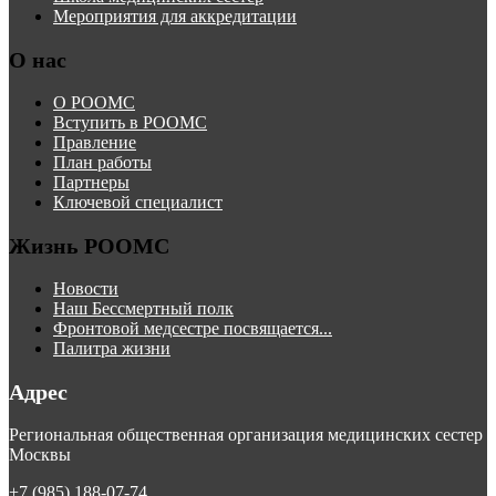
Мероприятия для аккредитации
О нас
О РООМС
Вступить в РООМС
Правление
План работы
Партнеры
Ключевой специалист
Жизнь РООМС
Новости
Наш Бессмертный полк
Фронтовой медсестре посвящается...
Палитра жизни
Адрес
Региональная общественная организация медицинских сестер
Москвы
+7 (985) 188-07-74