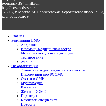
roomsmsk19@gmail.com
http://mos-medsestra.ru
123007, г. Москва, м. Полежаевская, Хорошевское шоссе, д. 38,
корпус 1, офис 9.
Главная
Реализация НМО
Аккредитация
В помощь медицинской сестре
Мероприятия для аккредитации
Тестирование
Аттестация
Об организации
Этический кодекс медицинской сестры
Информация про РООМС
Статьи в СМИ
Мультимедиа
Вакансии
Жизнь РООМС
Партнеры
Ключевой специалист
Новости