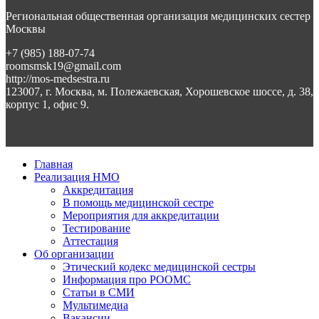
Региональная общественная организация медицинских сестер
Москвы
+7 (985) 188-07-74
roomsmsk19@gmail.com
http://mos-medsestra.ru
123007, г. Москва, м. Полежаевская, Хорошевское шоссе, д. 38,
корпус 1, офис 9.
Главная
Реализация НМО
Аккредитация
В помощь медицинской сестре
Мероприятия для аккредитации
Тестирование
Аттестация
Об организации
Этический кодекс медицинской сестры
Информация про РООМС
Статьи в СМИ
Мультимедиа
Вакансии