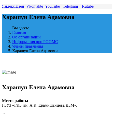
Яндекс.Дзен
Vkontakte
YouTube
Telegram
Rutube
Харашун Елена Адамовна
Вы здесь:
Главная
Об организации
Информация про РООМС
Члены правления
Харашун Елена Адамовна
Харашун Елена Адамовна
Место работы
ГБУЗ «ГКБ им. А.К. Ерамишанцева ДЗМ».