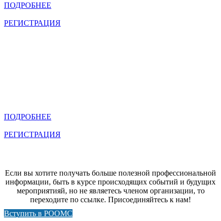
ПОДРОБНЕЕ
РЕГИСТРАЦИЯ
V Всероссийский съезд по радиохирургии и
стереотаксической радиотерапии
Май 23 2026
11:00 - 17:15
V Всероссийский съезд по радиохирургии и
стереотаксической радиотерапии
Май 23 2026
11:00 - 17:15
ПОДРОБНЕЕ
РЕГИСТРАЦИЯ
Если вы хотите получать больше полезной профессиональной
информации, быть в курсе происходящих событий и будущих
мероприятияй, но не являетесь членом организации, то
переходите по ссылке. Присоединяйтесь к нам!
Вступить в РООМС