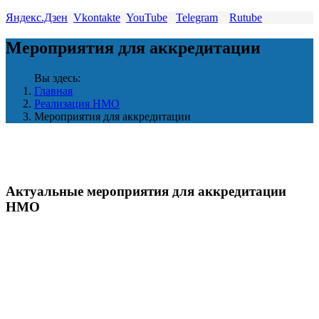
Яндекс.Дзен
Vkontakte
YouTube
Telegram
Rutube
Мероприятия для аккредитации
Вы здесь:
Главная
Реализация НМО
Мероприятия для аккредитации
Актуальные мероприятия для аккредитации
НМО
Вебинар "Медицинская сестра в эпоху инноваций:
цифровые решения и профилактика
антибиотикорезистентность
Апрель 29 2026
15:00 - 16:45
Вебинар "Медицинская сестра в эпоху инноваций:
цифровые решения и профилактика