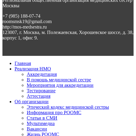
Региональная общественная организация медицинских сестер
Москвы
+7 (985) 188-07-74
roomsmsk19@gmail.com
http://mos-medsestra.ru
123007, г. Москва, м. Полежаевская, Хорошевское шоссе, д. 38,
корпус 1, офис 9.
Главная
Реализация НМО
Аккредитация
В помощь медицинской сестре
Мероприятия для аккредитации
Тестирование
Аттестация
Об организации
Этический кодекс медицинской сестры
Информация про РООМС
Статьи в СМИ
Мультимедиа
Вакансии
Жизнь РООМС