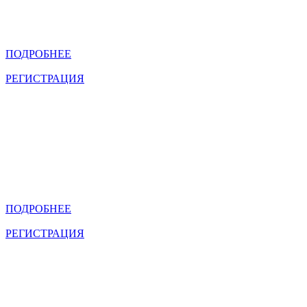
антибиотикорезистентность
Апрель 29 2026
15:00 - 16:45
ПОДРОБНЕЕ
РЕГИСТРАЦИЯ
Обеспечение безопасности в операционном блоке. Роль
среднего медицинского персонала
Июня 5 2026
14:00 - 16:30
Обеспечение безопасности в операционном блоке. Роль
среднего медицинского персонала
Июня 5 2026
14:00 - 16:30
ПОДРОБНЕЕ
РЕГИСТРАЦИЯ
НПК «Мультидисциплинарный подход в онкологии»
Май 21 - 22, 2026
НПК «Мультидисциплинарный подход в онкологии»
Май 21 - 22, 2026