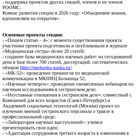
- поддержка проектов других секций, членов и не членов
РООМС.
Компас развития секции в 2026 году: «Объединяем знания,
вдохновляем на открытия».
Основные проекты секции:
- «Пишем статью – 4»: с момента существования проекта
участники проекта подготовили и опубликовали в журнале
«Медицинская сестра» более 20 статей;
- создание базы медицинских научных работ: на сегодняшний
день в базе более 700 статей, диссертаций, систематических
обзоров
https://medsestra-nauka.ru/
;
- «МК-52»: проведение тренингов по медицинской
коммуникации в МКНИЦ Больница 52;
- «Научные четверги»: проведение ежемесячных вебинаров по
научным исследованиям в сестринском деле;
- «Неуставные отношения в сестринском деле»: совместный с
Компанией для всех возрастов (Санкт-Петербург) и
Академией социальных технологий (Москва) проект по
изучению мнений сестринского персонала о травле в
профессиональной среде;
- «Лаборатория научных выступлений»: учимся
презентировать свои идеи;
- «Адаптация сотрудников третьего возраста к изменениям в