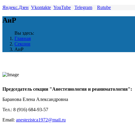
Яндекс.Дзен
Vkontakte
YouTube
Telegram
Rutube
АиР
Вы здесь:
Главная
Секции
АиР
Председатель секции "Анестезиология и реаниматология":
Баранова Елена Александровна
Тел.: 8 (916) 684-93-57
Email:
anestezistca1972@mail.ru