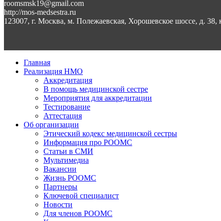
roomsmsk19@gmail.com
http://mos-medsestra.ru
123007, г. Москва, м. Полежаевская, Хорошевское шоссе, д. 38, 
Главная
Реализация НМО
Аккредитация
В помощь медицинской сестре
Мероприятия для аккредитации
Тестирование
Аттестация
Об организации
Этический кодекс медицинской сестры
Информация про РООМС
Статьи в СМИ
Мультимедиа
Вакансии
Жизнь РООМС
Партнеры
Ключевой специалист
Новости
Для членов РООМС