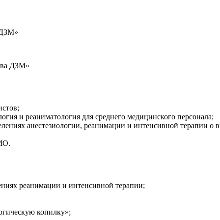
2 ДЗМ»
ова ДЗМ»
истов;
огия и реаниматология для среднего медицинского персонала;
лениях анестезиологии, реанимации и интенсивной терапии о 
МО.
ениях реанимации и интенсивной терапии;
логическую копилку»;