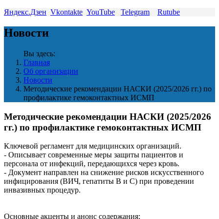
Яндекс.Дзен
Vkontakte
YouTube
Telegram
Rutube
Новости
Вы здесь:
Главная
Об организации
Новости
Методические рекомендации НАСКИ (2025/2026 гг.) по
профилактике гемоконтактных ИСМП
Методические рекомендации НАСКИ (2025/2026
гг.) по профилактике гемоконтактных ИСМП
Ключевой регламент для медицинских организаций.
- Описывает современные меры защиты пациентов и
персонала от инфекций, передающихся через кровь.
- Документ направлен на снижение рисков искусственного
инфицирования (ВИЧ, гепатиты В и С) при проведении
инвазивных процедур.
Основные акценты и анонс содержания: