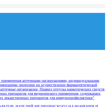
го применения аптечными организациями, индивидуальными
 имеющими лицензию на осуществление фармацевтической
 аптечные организации, Правил отпуска наркотических средств
енных препаратов для медицинского применения, содержащих
ких лекарственных препаратов для иммунопрофилактики"
РЕПАРАТОВ, ИЗДЕЛИЙ МЕДИЦИНСКОГО НАЗНАЧЕНИЯ И