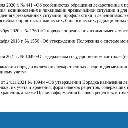
ля 2020 г. № 441 «Об особенностях обращения лекарственных п
ния, возникновения и ликвидации чрезвычайной ситуации и дл
ждения чрезвычайных ситуаций, профилактики и лечения забол
вия неблагоприятных химических, биологических, радиационных
ября 2020 г. № 1360 «О порядке определения взаимозаменяемос
кабря 2018 г. № 1556 «Об утверждении Положения о системе мо
я 2021 г. № 1049 «О федеральном государственном контроле (на
ерждении порядка включения лекарственных средств для медицин
нному учету»
от 24.11.2021 № 1094н «Об утверждении Порядка назначения ле
ков, их учета и хранения, форм бланков рецептов, содержащих 
и хранения, а также Правил оформления бланков рецептов, в том