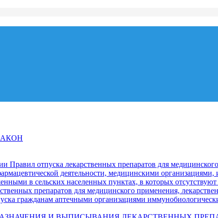
 ЗАКОН
нии Правил отпуска лекарственных препаратов для медицинско
армацевтической деятельности, медицинскими организациями,
енными в сельских населенных пунктах, в которых отсутствуют
арственных препаратов для медицинского применения, лекарств
отпуска гражданам аптечными организациями иммунобиологичес
ПОРЯДКЕ НАЗНАЧЕНИЯ И ВЫПИСЫВАНИЯ ЛЕКАРСТВЕННЫХ П