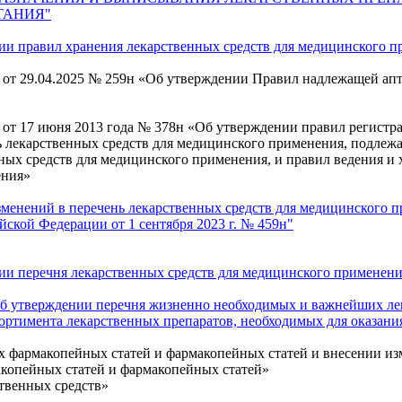
ТАНИЯ"
ии правил хранения лекарственных средств для медицинского 
от 29.04.2025 № 259н «Об утверждении Правил надлежащей апт
от 17 июня 2013 года № 378н «Об утверждении правил регистр
ь лекарственных средств для медицинского применения, подлеж
ных средств для медицинского применения, и правил ведения и 
ения»
зменений в перечень лекарственных средств для медицинского 
ской Федерации от 1 сентября 2023 г. № 459н"
ии перечня лекарственных средств для медицинского применен
Об утверждении перечня жизненно необходимых и важнейших лек
ортимента лекарственных препаратов, необходимых для оказан
х фармакопейных статей и фармакопейных статей и внесении из
копейных статей и фармакопейных статей»
твенных средств»