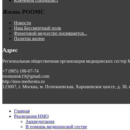
Ключевой специалист
Жизнь РООМС
Новости
Наш Бессмертный полк
Фронтовой медсестре посвящается...
Палитра жизни
Адрес
Региональная общественная организация медицинских сестер
+7 (985) 188-07-74
roomsmsk19@gmail.com
http://mos-medsestra.ru
123007, г. Москва, м. Полежаевская, Хорошевское шоссе, д. 38, 
Главная
Реализация НМО
Аккредитация
В помощь медицинской сестре