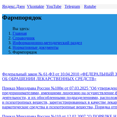
Яндекс.Дзен
Vkontakte
YouTube
Telegram
Rutube
Фармпорядок
Вы здесь:
Главная
Справочник
Информационно-методический раздел
Нормативные документы
Фармпорядок
Федеральный закон № 61-ФЗ от 10.04.2010 «ФЕДЕРАЛЬНЫЙ
ОБ ОБРАЩЕНИИ ЛЕКАРСТВЕННЫХ СРЕДСТВ»
Приказ Минздрава России №100н от 07.03.2025 "Об утвержде
предпринимателями, имеющими лицензию на осуществление ф
деятельности, и их обособленными подразделениями, располож
и психотропных веществ, зарегистрированных в качестве лек
наркотические средства и психотропные вещества, Порядка 
Приказ Минздрава России №110 от 12.02.2007 "О 